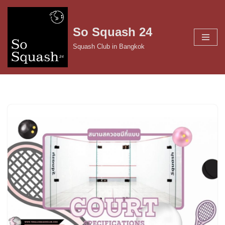
Skip
So Squash 24
to
Squash Club in Bangkok
content